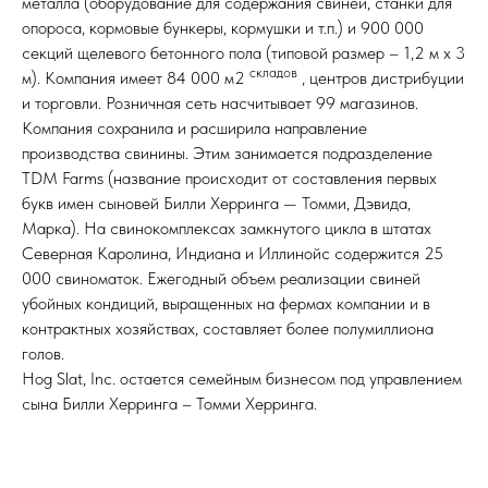
металла (оборудование для содержания свиней, станки для
опороса, кормовые бункеры, кормушки и т.п.) и 900 000
секций щелевого бетонного пола (типовой размер – 1,2 м х 3
складов
м). Компания имеет 84 000 м2
, центров дистрибуции
и торговли. Розничная сеть насчитывает 99 магазинов.
Компания сохранила и расширила направление
производства свинины. Этим занимается подразделение
TDM Farms (название происходит от составления первых
букв имен сыновей Билли Херринга — Томми, Дэвида,
Марка). На свинокомплексах замкнутого цикла в штатах
Северная Каролина, Индиана и Иллинойс содержится 25
000 свиноматок. Ежегодный объем реализации свиней
убойных кондиций, выращенных на фермах компании и в
контрактных хозяйствах, составляет более полумиллиона
голов.
Hog Slat, Inc. остается семейным бизнесом под управлением
сына Билли Херринга – Томми Херринга.